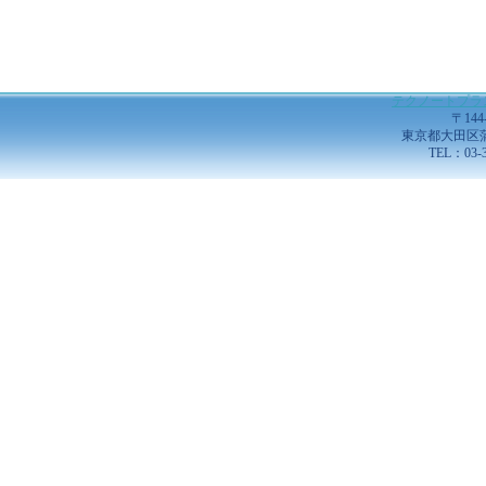
テクノートプラ
〒144
東京都大田区蒲田5
TEL：03-3