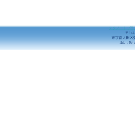
テクノートプラ
〒144
東京都大田区蒲田5
TEL：03-3