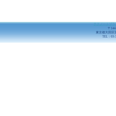
テクノートプラ
〒144
東京都大田区蒲田5
TEL：03-3